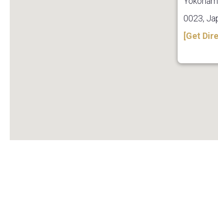
Yokoham
0023, Ja
[Get Dir