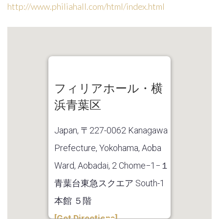
http://www.philiahall.com/html/index.html
Remember
Me
フィリアホール・横
Forgot
浜青葉区
your
Japan, 〒227-0062 Kanagawa
password?
Prefecture, Yokohama, Aoba
Forgot
Ward, Aobadai, 2 Chome−1−１
your
青葉台東急スクエア South-1
username?
本館 ５階
[Get Directions]