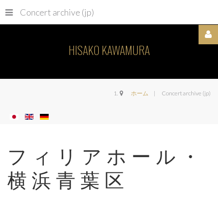
Concert archive (jp)
HISAKO KAWAMURA
Username
ホーム
Concert archive (jp)
パ
ス
フィリアホール・
ワ
ー
横浜青葉区
ド