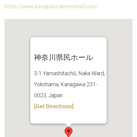
https://www.kanagawa-kenminhall.com/
Remember
Me
神奈川県民ホール
Forgot
your
3-1 Yamashitachō, Naka Ward,
password?
Yokohama, Kanagawa 231-
Forgot
0023, Japan
your
[Get Directions]
username?