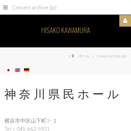
Concert archive (jp)
HISAKO KAWAMURA
Username
ホーム
Concert archive (jp)
パ
ス
神奈川県民ホール
ワ
ー
ド
横浜市中区山下町3−１
Tel：045-662-5901