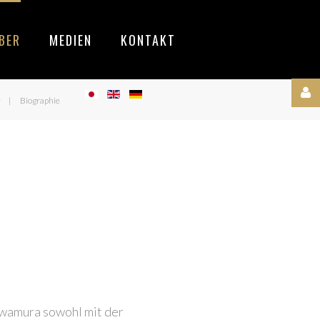
BER
MEDIEN
KONTAKT
r
Biographie
Username
Passwort
awamura sowohl mit der