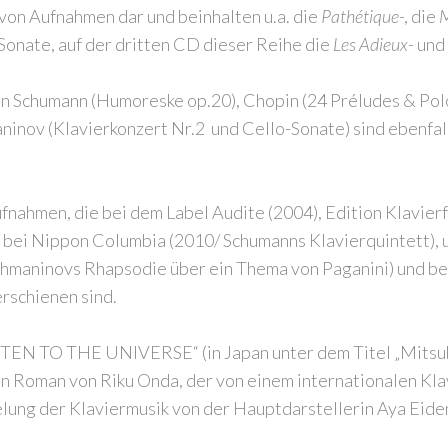
 von Aufnahmen dar und beinhalten u.a. die
Pathétique
-, die
M
Sonate, auf der dritten CD dieser Reihe die
Les Adieux
- und
Schumann (Humoreske op.20), Chopin (24 Préludes & Polo
ninov (Klavierkonzert Nr.2
und Cello-Sonate) sind ebenfal
fnahmen, die bei dem Label Audite (2004), Edition Klavierf
bei Nippon Columbia (2010/ Schumanns Klavierquintett), 
maninovs Rhapsodie über ein Thema von Paganini) und bei
rschienen sind.
ISTEN TO THE UNIVERSE“ (in Japan unter dem Titel „Mitsub
n Roman von Riku Onda, der von einem internationalen Kl
ung der Klaviermusik von der Hauptdarstellerin Aya Eiden.