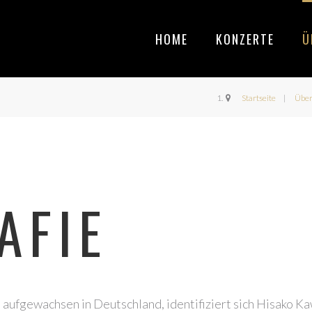
HOME
KONZERTE
Ü
Startseite
Übe
AFIE
 aufgewachsen in Deutschland, identifiziert sich Hisako K