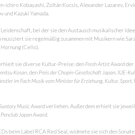
n-ichiro Kobayashi, Zoltán Kocsis, Alexander Lazarev, Ervi
ov und Kazuki Yamada.
 Leidenschaft, bei der sie den Austausch musikalischer Idee
o musiziert sie regelmäßig zusammen mit Musikern wie Sara
 Hornung (Cello).
erhielt sie diverse Kultur-Preise: den
Fresh Artist Award
der
emitsu Kosan
, den
Preis der Chopin-Gesellschaft Japan, IUE-Kul
nstler im Fach Musik vom Minister für Erziehung, Kultur, Sport
 Suntory Music Award
verliehen. Außerdem erhielt sie jeweil
 Penclub Japan Award.
 CDs beim Label RCA Red Seal, widmete sie sich den Sonat