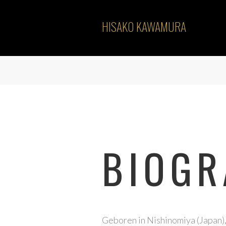
HISAKO KAWAMURA
BIOGR
Geboren in Nishinomiya (Japan),