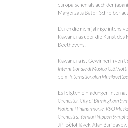
europäischen als auch der japani
Małgorzata Bator-Schreiber aus 
Durch die mehrjährige intensiv
Kawamuras über die Kunst des M
Beethovens.
Kawamura ist Gewinnerin von
C
Internationale di Musica G.B.Viott
beim
Internationalen Musikwettb
Es folgten Einladungen internat
Orchester, City of Birmingham Sy
National Philharmonie, RSO Moska
Orchestra, Yomiuri Nippon Sympho
Jiří Bělohlávek, Alan Buribayev,