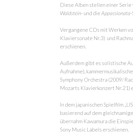
Diese Alben stellen einer Serie
Waldstein
- und die
Appassionata
-
Vergangene CDs mit Werken von 
Klaviersonate Nr.3)
und Rachma
erschienen.
Außerdem gibt es solistische Au
Aufnahme), kammermusikalische 
Symphony Orchestra (2009/ Rach
Mozarts Klavierkonzert Nr.21) e
In dem japanischen Spielfilm „L
basierend auf dem gleichnamige
übernahm Kawamura die Einspiel
Sony Music Labels erschienen.