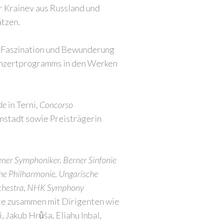
Remember
ir Krainev aus Russland und
Me
ätzen.
e Faszination und Bewunderung
Konzertprogramms in den Werken
Forgot
your
nde
in Terni,
Concorso
password?
mstadt sowie Preisträgerin
Forgot
.
your
username?
ener Symphoniker, Berner Sinfonie
he Philharmonie, Ungarische
Orchestra, NHK Symphony
te zusammen mit Dirigenten wie
, Jakub Hrůša, Eliahu Inbal,