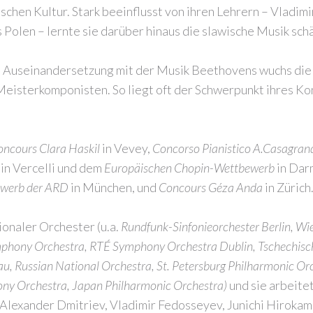
schen Kultur. Stark beeinflusst von ihren Lehrern – Vladim
Polen – lernte sie darüber hinaus die slawische Musik sch
e Auseinandersetzung mit der Musik Beethovens wuchs di
eisterkomponisten. So liegt oft der Schwerpunkt ihres 
oncours Clara Haskil
in Vevey,
Concorso Pianistico A.Casagra
i
in Vercelli und dem
Europäischen Chopin-Wettbewerb
in Dar
ewerb der ARD
in München, und
Concours Géza Anda
in Zürich
ionaler Orchester (u.a.
Rundfunk-Sinfonieorchester Berlin, Wi
mphony Orchestra, RTÉ Symphony Orchestra Dublin, Tschechisc
u, Russian National Orchestra, St. Petersburg Philharmonic 
ny Orchestra, Japan Philharmonic Orchestra)
und sie arbeite
 Alexander Dmitriev, Vladimir Fedosseyev, Junichi Hirokami