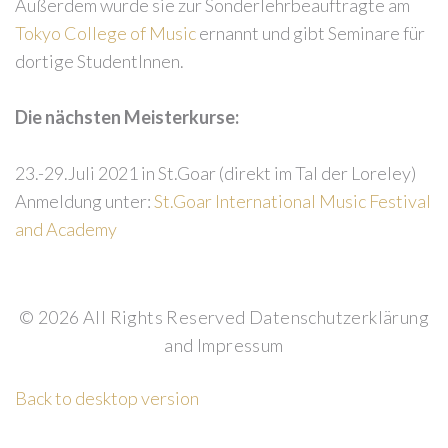
Außerdem wurde sie zur Sonderlehrbeauftragte am
Tokyo College of Music
ernannt und gibt Seminare für
dortige StudentInnen.
Forgot
Die nächsten Meisterkurse:
your
password?
23.-29.Juli 2021 in St.Goar (direkt im Tal der Loreley)
Forgot
Anmeldung unter:
St.Goar International Music Festival
your
and Academy
username?
©
2026
All Rights Reserved
Datenschutzerklärung
and
Impressum
Back to desktop version