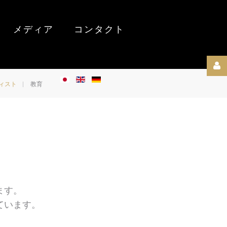
メディア
コンタクト
ィスト
教育
Username
パ
ス
ワ
ます。
ー
ています。
ド