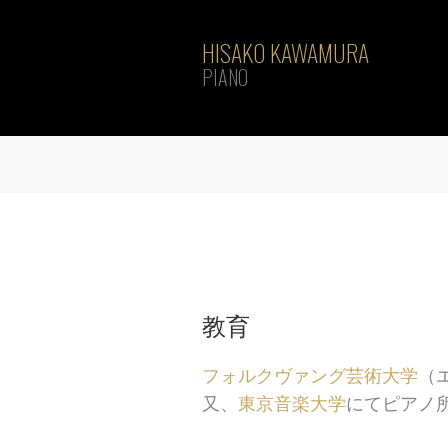
HISAKO KAWAMURA
PIANO
教育
フォルクヴァング芸術大学
（
又、
東京音楽大学
にてピアノ