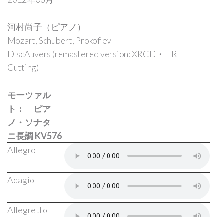
河村尚子（ピアノ）
Remember
Mozart, Schubert, Prokofiev
Me
DiscAuvers (remastered version: XRCD・HR
Cutting)
Forgot
モーツァル
ト： ピア
your
ノ・ソナタ
password?
ニ長調 KV576
Forgot
Allegro
your
Adagio
username?
Allegretto