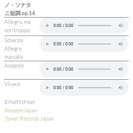
ノ・ソナタ
ニ短調 op.14
Allegro, ma
non troppo
Scherzo:
Allegro
marcato
Andante
Vivace
Erhältlich bei
Amazon Japan
Tower Records Japan