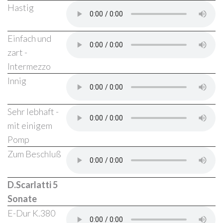
Hastig
Einfach und
zart -
Intermezzo
Innig
Sehr lebhaft -
mit einigem
Pomp
Zum Beschluß
D.Scarlatti 5
Sonate
E-Dur K.380