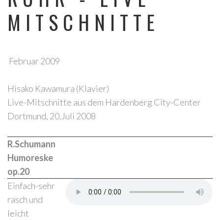
MITSCHNITTE
Forgot
your
Februar 2009
password?
Hisako Kawamura (Klavier)
Forgot
Live-Mitschnitte aus dem Hardenberg City-Center
your
Dortmund, 20.Juli 2008
username?
R.Schumann
Humoreske
op.20
Einfach-sehr
rasch und
leicht