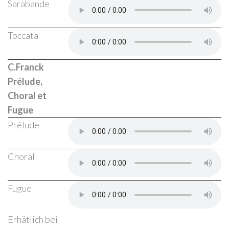
Sarabande
Toccata
C.Franck
Prélude,
Choral et
Fugue
Prélude
Choral
Fugue
Erhätlich bei