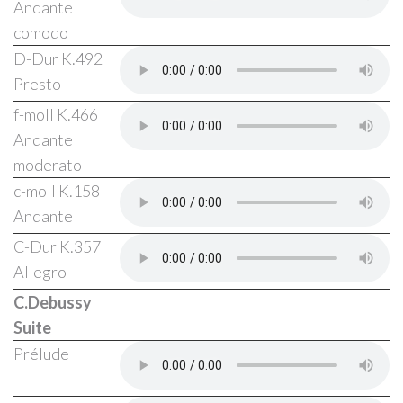
Andante
comodo
D-Dur K.492
Presto
f-moll K.466
Andante
moderato
c-moll K.158
Andante
C-Dur K.357
Allegro
C.Debussy
Suite
Prélude